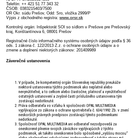
Telefón: ++ 421 51 77 343 32
ČSOB: 0383215403/7500
OR Okr. súdu Prešov, Odd: Sro, vložka 2999/P
Výpis z obchodného registra:
www.orsr.sk
Kontrolný orgán: Inšpektorát SOI so sídlom v Prešove pre Prešovský
kraj, Konštantínova 6, 08001 Prešov
Registračné číslo informačného systému osobných údajov podľa § 36
ods. 1 zákona č. 122/2013 Z.z. o ochrane osobných údajov a o
zmene a doplnení niektorých zákonov: 201409989
Záverečné ustanovenia
V prípade, že kompetentný orgán Slovenskej republiky preukáže
niektoré ustanovenia týchto podmienok ako neplatné alebo
nevynútiteľné, a to celkom alebo čiastočne, platnosť a vynútiteľnosť
ostatných ustanovení a zvyšné časti príslušného ustanovenia tým
zostávajú nedotknuté.
Práva odberateľa vo vzťahu k spoločnosti OPAL MULTIMEDIA
vyplývajúce zo zákona o ochrane spotrebiteľa č. 634/1992 Zb. v znení
neskorších právnych predpisov zostávajú týmito podmienkami
nedotknuté.
Spoločnosť OPAL MULTIMEDIA ani odberateľ nezodpovedá za
oneskorené plnenie svojich záväzkov vyplývajúcich z týchto
podmienok, ak takéto oneskorenie bolo spôsobené „vyššou mocou“
alebo okolnosťami vylučujúcimi zodpovednosť a takáto strana má