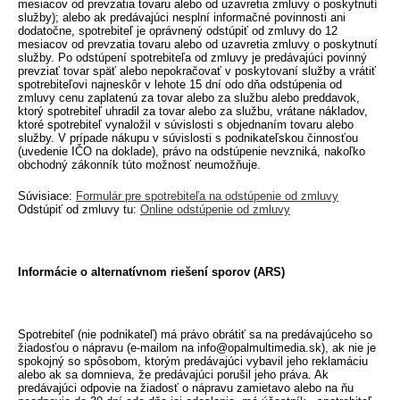
mesiacov od prevzatia tovaru alebo od uzavretia zmluvy o poskytnutí
služby); alebo ak predávajúci nesplní informačné povinnosti ani
dodatočne, spotrebiteľ je oprávnený odstúpiť od zmluvy do 12
mesiacov od prevzatia tovaru alebo od uzavretia zmluvy o poskytnutí
služby. Po odstúpení spotrebiteľa od zmluvy je predávajúci povinný
prevziať tovar späť alebo nepokračovať v poskytovaní služby a vrátiť
spotrebiteľovi najneskôr v lehote 15 dní odo dňa odstúpenia od
zmluvy cenu zaplatenú za tovar alebo za službu alebo preddavok,
ktorý spotrebiteľ uhradil za tovar alebo za službu, vrátane nákladov,
ktoré spotrebiteľ vynaložil v súvislosti s objednaním tovaru alebo
služby. V prípade nákupu v súvislosti s podnikateľskou činnosťou
(uvedenie IČO na doklade), právo na odstúpenie nevzniká, nakoľko
obchodný zákonník túto možnosť neumožňuje.
Súvisiace:
Formulár pre spotrebiteľa na odstúpenie od zmluvy
Odstúpiť od zmluvy tu:
Online odstúpenie od zmluvy
Informácie o alternatívnom riešení sporov (ARS)
Spotrebiteľ (nie podnikateľ) má právo obrátiť sa na predávajúceho so
žiadosťou o nápravu (e-mailom na info@opalmultimedia.sk), ak nie je
spokojný so spôsobom, ktorým predávajúci vybavil jeho reklamáciu
alebo ak sa domnieva, že predávajúci porušil jeho práva. Ak
predávajúci odpovie na žiadosť o nápravu zamietavo alebo na ňu