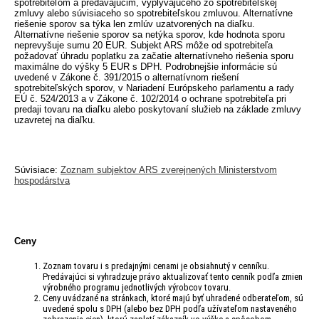
spotrebiteľom a predávajúcim, vyplývajúceho zo spotrebiteľskej
zmluvy alebo súvisiaceho so spotrebiteľskou zmluvou. Alternatívne
riešenie sporov sa týka len zmlúv uzatvorených na diaľku.
Alternatívne riešenie sporov sa netýka sporov, kde hodnota sporu
neprevyšuje sumu 20 EUR. Subjekt ARS môže od spotrebiteľa
požadovať úhradu poplatku za začatie alternatívneho riešenia sporu
maximálne do výšky 5 EUR s DPH. Podrobnejšie informácie sú
uvedené v Zákone č. 391/2015 o alternatívnom riešení
spotrebiteľských sporov, v Nariadení Európskeho parlamentu a rady
EÚ č. 524/2013 a v Zákone č. 102/2014 o ochrane spotrebiteľa pri
predaji tovaru na diaľku alebo poskytovaní služieb na základe zmluvy
uzavretej na diaľku.
Súvisiace:
Zoznam subjektov ARS zverejnených Ministerstvom
hospodárstva
Ceny
Zoznam tovaru i s predajnými cenami je obsiahnutý v cenníku.
Predávajúci si vyhradzuje právo aktualizovať tento cenník podľa zmien
výrobného programu jednotlivých výrobcov tovaru.
Ceny uvádzané na stránkach, ktoré majú byť uhradené odberateľom, sú
uvedené spolu s DPH (alebo bez DPH podľa užívateľom nastaveného