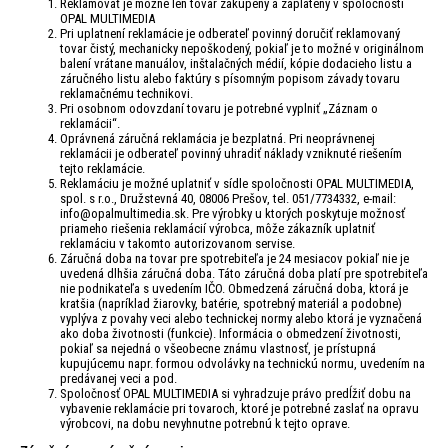
Reklamovať je možné len tovar zakúpený a zaplatený v spoločnosti
OPAL MULTIMEDIA
Pri uplatnení reklamácie je odberateľ povinný doručiť reklamovaný
tovar čistý, mechanicky nepoškodený, pokiaľ je to možné v originálnom
balení vrátane manuálov, inštalačných médií, kópie dodacieho listu a
záručného listu alebo faktúry s písomným popisom závady tovaru
reklamačnému technikovi.
Pri osobnom odovzdaní tovaru je potrebné vyplniť „Záznam o
reklamácii“.
Oprávnená záručná reklamácia je bezplatná. Pri neoprávnenej
reklamácii je odberateľ povinný uhradiť náklady vzniknuté riešením
tejto reklamácie.
Reklamáciu je možné uplatniť v sídle spoločnosti OPAL MULTIMEDIA,
spol. s r.o., Družstevná 40, 08006 Prešov, tel. 051/7734332, e-mail:
info@opalmultimedia.sk. Pre výrobky u ktorých poskytuje možnosť
priameho riešenia reklamácií výrobca, môže zákazník uplatniť
reklamáciu v takomto autorizovanom servise.
Záručná doba na tovar pre spotrebiteľa je 24 mesiacov pokiaľ nie je
uvedená dlhšia záručná doba. Táto záručná doba platí pre spotrebiteľa
nie podnikateľa s uvedením IČO. Obmedzená záručná doba, ktorá je
kratšia (napríklad žiarovky, batérie, spotrebný materiál a podobne)
vyplýva z povahy veci alebo technickej normy alebo ktorá je vyznačená
ako doba životnosti (funkcie). Informácia o obmedzení životnosti,
pokiaľ sa nejedná o všeobecne známu vlastnosť, je prístupná
kupujúcemu napr. formou odvolávky na technickú normu, uvedením na
predávanej veci a pod.
Spoločnosť OPAL MULTIMEDIA si vyhradzuje právo predĺžiť dobu na
vybavenie reklamácie pri tovaroch, ktoré je potrebné zaslať na opravu
výrobcovi, na dobu nevyhnutne potrebnú k tejto oprave.