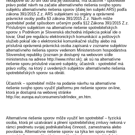
neodpovie do 30 dní odo dňa jej odoslania, má účastník - spotrebiteľ
právo podať návrh na začatie alternatívneho riešenia svojho sporu
subjektu alternatívneho riešenia sporov (ďalej len subjekt ARS) podľa
zákona 391/2015 Z.z. ARS subjektami sú orgány a oprávnené
právnické osoby podľa §3 zákona 391/2015 Z.z. Návrh môže
spotrebiteľ podať spôsobom určeným podľa §12 Zákona 391/2015 Z.z.
Príslušným subjektom na alternatívne riešenie spotrebiteľských
sporov s Podnikom je Slovenská obchodná inšpekcia pokiaľ ide o
tovar, Úrad pre reguláciu elektronických komunikácií a poštových
služieb pokiaľ ide o elektronické komunikačné služby alebo iná
príslušná oprávnená právnická osoba zapísaná v zozname subjektov
alternatívneho riešenia sporov vedenom Ministerstvom hospodárstva
Slovenskej republiky (zoznam je dostupný na webovom sídle
ministerstva na adrese http://www.mhsr.sk); ak sú na alternatívne
riešenie sporu príslušné viaceré subjekty, účastník - spotrebiteľ má
právo voľby, na ktorý z uvedených subjektov alternatívneho riešenia
spotrebiteľských sporov sa obráti.
Účastník – spotrebiteľ môže na podanie návrhu na alternatívne
riešenie svojho sporu využiť platformu pre riešenie sporov on-line,
ktorá je dostupná na webovej stránke
http://ec.europa.eu/consumers/odr/index_en.htm.
Alternatívne riešenie sporov môže využiť len spotrebiteľ – fyzická
osoba, ktorá pri uzatváraní a plnení spotrebiteľskej zmluvy nekoná v
rámci predmetu svojej podnikateľskej činnosti, zamestnania alebo
povolania. Alternatívne riešenie sporov sa týka len sporu medzi