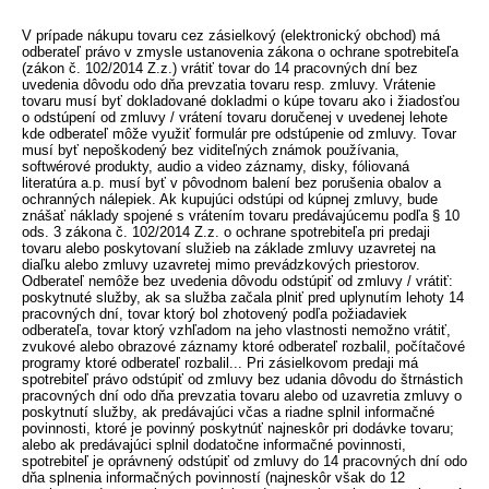
V prípade nákupu tovaru cez zásielkový (elektronický obchod) má
odberateľ právo v zmysle ustanovenia zákona o ochrane spotrebiteľa
(zákon č. 102/2014 Z.z.) vrátiť tovar do 14 pracovných dní bez
uvedenia dôvodu odo dňa prevzatia tovaru resp. zmluvy. Vrátenie
tovaru musí byť dokladované dokladmi o kúpe tovaru ako i žiadosťou
o odstúpení od zmluvy / vrátení tovaru doručenej v uvedenej lehote
kde odberateľ môže využiť formulár pre odstúpenie od zmluvy. Tovar
musí byť nepoškodený bez viditeľných známok používania,
softwérové produkty, audio a video záznamy, disky, fóliovaná
literatúra a.p. musí byť v pôvodnom balení bez porušenia obalov a
ochranných nálepiek. Ak kupujúci odstúpi od kúpnej zmluvy, bude
znášať náklady spojené s vrátením tovaru predávajúcemu podľa § 10
ods. 3 zákona č. 102/2014 Z.z. o ochrane spotrebiteľa pri predaji
tovaru alebo poskytovaní služieb na základe zmluvy uzavretej na
diaľku alebo zmluvy uzavretej mimo prevádzkových priestorov.
Odberateľ nemôže bez uvedenia dôvodu odstúpiť od zmluvy / vrátiť:
poskytnuté služby, ak sa služba začala plniť pred uplynutím lehoty 14
pracovných dní, tovar ktorý bol zhotovený podľa požiadaviek
odberateľa, tovar ktorý vzhľadom na jeho vlastnosti nemožno vrátiť,
zvukové alebo obrazové záznamy ktoré odberateľ rozbalil, počítačové
programy ktoré odberateľ rozbalil... Pri zásielkovom predaji má
spotrebiteľ právo odstúpiť od zmluvy bez udania dôvodu do štrnástich
pracovných dní odo dňa prevzatia tovaru alebo od uzavretia zmluvy o
poskytnutí služby, ak predávajúci včas a riadne splnil informačné
povinnosti, ktoré je povinný poskytnúť najneskôr pri dodávke tovaru;
alebo ak predávajúci splnil dodatočne informačné povinnosti,
spotrebiteľ je oprávnený odstúpiť od zmluvy do 14 pracovných dní odo
dňa splnenia informačných povinností (najneskôr však do 12