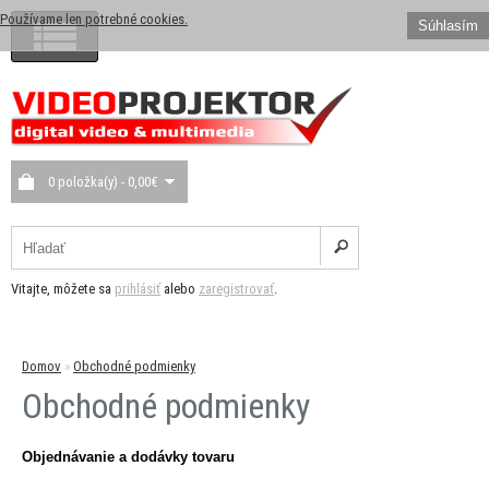
Používame len potrebné cookies.
Súhlasím
0 položka(y) - 0,00€
Vitajte, môžete sa
prihlásiť
alebo
zaregistrovať
.
Domov
»
Obchodné podmienky
Obchodné podmienky
Objednávanie a dodávky tovaru