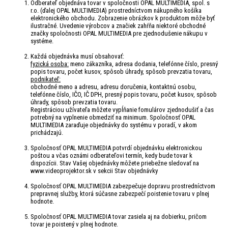
Odberateľ objednáva tovar v spoločnosti OPAL MULTIMEDIA, spol. s
r.o. (ďalej OPAL MULTIMEDIA) prostredníctvom nákupného košíka
elektronického obchodu. Zobrazenie obrázkov k produktom môže byť
ilustračné. Uvedenie výrobcov a značiek zahŕňa niektoré obchodné
značky spoločnosti OPAL MULTIMEDIA pre zjednodušenie nákupu v
systéme.
Každá objednávka musí obsahovať:
fyzická osoba:
meno zákazníka, adresa dodania, telefónne číslo, presný
popis tovaru, počet kusov, spôsob úhrady, spôsob prevzatia tovaru,
podnikateľ:
obchodné meno a adresu, adresu doručenia, kontaktnú osobu,
telefónne číslo, IČO, IČ DPH, presný popis tovaru, počet kusov, spôsob
úhrady, spôsob prevzatia tovaru.
Registráciou užívateľa môžete vypĺňanie fomulárov zjednodušiť a čas
potrebný na vyplnenie obmedziť na minimum. Spoločnosť OPAL
MULTIMEDIA zaraďuje objednávky do systému v poradí, v akom
prichádzajú.
Spoločnosť OPAL MULTIMEDIA potvrdí objednávku elektronickou
poštou a včas oznámi odberateľovi termín, kedy bude tovar k
dispozícii. Stav Vašej objednávky môžete priebežne sledovať na
www.videoprojektor.sk v sekcii Stav objednávky
Spoločnosť OPAL MULTIMEDIA zabezpečuje dopravu prostredníctvom
prepravnej služby, ktorá súčasne zabezpečí poistenie tovaru v plnej
hodnote.
Spoločnosť OPAL MULTIMEDIA tovar zasiela aj na dobierku, pričom
tovar je poistený v plnej hodnote.