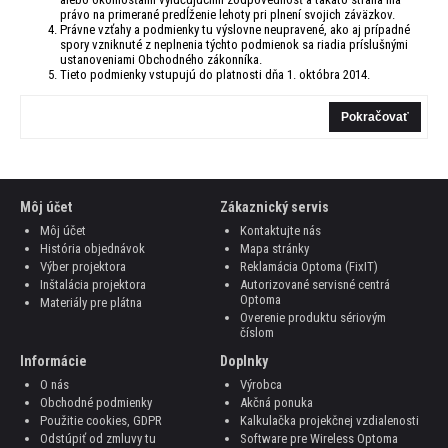
právo na primerané predĺženie lehoty pri plnení svojich záväzkov.
Právne vzťahy a podmienky tu výslovne neupravené, ako aj prípadné
spory vzniknuté z neplnenia týchto podmienok sa riadia príslušnými
ustanoveniami Obchodného zákonníka.
Tieto podmienky vstupujú do platnosti dňa 1. októbra 2014.
Pokračovať
Môj účet
Zákaznický servis
Môj účet
Kontaktujte nás
História objednávok
Mapa stránky
Výber projektora
Reklamácia Optoma (FixIT)
Inštalácia projektora
Autorizované servisné centrá
Optoma
Materiály pre plátna
Overenie produktu sériovým
číslom
Informácie
Doplnky
O nás
Výrobca
Obchodné podmienky
Akčná ponuka
Použitie cookies, GDPR
Kalkulačka projekčnej vzdialenosti
Odstúpiť od zmluvy tu
Software pre Wireless Optoma