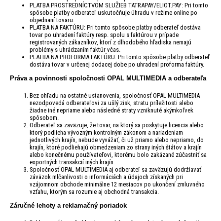
PLATBA PROSTREDNÍCTVOM SLUŽIEB TATRAPAY/ELIOT.PAY: Pri tomto
spôsobe platby odberateľ uskutočňuje úhradu v režime online po
objednaní tovaru.
PLATBA NA FAKTÚRU: Pri tomto spôsobe platby odberateľ dostáva
tovar po uhradení faktúry resp. spolu s faktúrou v prípade
registrovaných zákazníkov, ktorí z dlhodobého hľadiska nemajú
problémy s uhrádzaním faktúr včas.
PLATBA NA PROFORMA FAKTÚRU: Pri tomto spôsobe platby odberateľ
dostáva tovar v určenej dodacej dobe po uhradení proforma faktúry.
Práva a povinnosti spoločnosti OPAL MULTIMEDIA a odberateľa
Bez ohľadu na ostatné ustanovenia, spoločnosť OPAL MULTIMEDIA
nezodpovedá odberateľovi za ušlý zisk, stratu príležitosti alebo
žiadne iné nepriame alebo následné straty vzniknuté akýmkoľvek
spôsobom.
Odberateľ sa zaväzuje, že tovar, na ktorý sa poskytuje licencia alebo
ktorý podlieha vývozným kontrolným zákonom a nariadeniam
jednotlivých krajín, nebude vyvážať, či už priamo alebo nepriamo, do
krajín, ktoré podliehajú obmedzeniam zo strany iných štátov a krajín
alebo konečnému používateľovi, ktorému bolo zakázané zúčastniť sa
exportných transakcií iných krajín.
Spoločnosť OPAL MULTIMEDIA aj odberateľ sa zaväzujú dodržiavať
záväzok mlčanlivosti o informáciách a údajoch získaných pri
vzájomnom obchode minimálne 12 mesiacov po ukončení zmluvného
vzťahu, ktorým sa rozumie aj obchodná transakcia.
Záručné lehoty a reklamačný poriadok