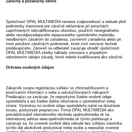
Záručný a pozáručný servis
Spoločnosť OPAL MULTIMEDIA nenesie zodpovednosť a nebude plniť
podmienky stanovené pre záručné reklamácie pri poruchách
zapríčinených nekvalifikovanou obsluhou, použitím neoriginálneho
alebo nezodpovedajúceho repasovaného spotrebného materiálu,
neodborným zásahom do zariadenia, zavírením zariadenia alebo pri
inom porušení záručných podmienok, ktoré zistí servisný technik
predávajúceho. Zároveň sa odberateľ zaväzuje uhradiť spoločnosti
OPAL MULTIMEDIA všetky náklady súvisiace s prípadným
odstránením takejto závady, ktorá nebola kvalifikovaná ako záručná.
Ochrana osobných údajov
Zákazník svojou registráciou súhlasí so zhromažďovaním a
používaním informácií o sebe a uskutočňovaných nákupoch.
Predávajúci sa zaväzuje, že neposkytne žiadne osobné údaje
spotrebiteľa a ani žiadne ďalšie informácie o spotrebiteľovi tretej
strane. Výnimkou sú osobné údaje spotrebiteľa nutné na doručenie
tovaru, poskytnuté prepravcovi. Firma OPAL MULTIMEDIA ako
prevádzkovateľ internetového obchodu opalmultimedia.sk na
internetovej adrese www.opalmultimedia.sk týmto prehlasuje a
zaväzuje sa, že zverené osobné dáta nebude bez súhlasu vlastníka
týchto dát akokoľvek poskytovať tretej osobe a nepoužije zverené