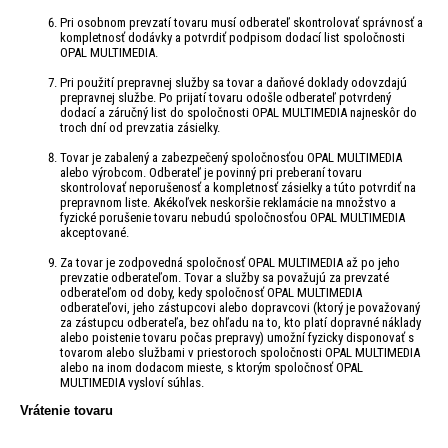
Pri osobnom prevzatí tovaru musí odberateľ skontrolovať správnosť a
kompletnosť dodávky a potvrdiť podpisom dodací list spoločnosti
OPAL MULTIMEDIA.
Pri použití prepravnej služby sa tovar a daňové doklady odovzdajú
prepravnej službe. Po prijatí tovaru odošle odberateľ potvrdený
dodací a záručný list do spoločnosti OPAL MULTIMEDIA najneskôr do
troch dní od prevzatia zásielky.
Tovar je zabalený a zabezpečený spoločnosťou OPAL MULTIMEDIA
alebo výrobcom. Odberateľ je povinný pri preberaní tovaru
skontrolovať neporušenosť a kompletnosť zásielky a túto potvrdiť na
prepravnom liste. Akékoľvek neskoršie reklamácie na množstvo a
fyzické porušenie tovaru nebudú spoločnosťou OPAL MULTIMEDIA
akceptované.
Za tovar je zodpovedná spoločnosť OPAL MULTIMEDIA až po jeho
prevzatie odberateľom. Tovar a služby sa považujú za prevzaté
odberateľom od doby, kedy spoločnosť OPAL MULTIMEDIA
odberateľovi, jeho zástupcovi alebo dopravcovi (ktorý je považovaný
za zástupcu odberateľa, bez ohľadu na to, kto platí dopravné náklady
alebo poistenie tovaru počas prepravy) umožní fyzicky disponovať s
tovarom alebo službami v priestoroch spoločnosti OPAL MULTIMEDIA
alebo na inom dodacom mieste, s ktorým spoločnosť OPAL
MULTIMEDIA vysloví súhlas.
Vrátenie tovaru