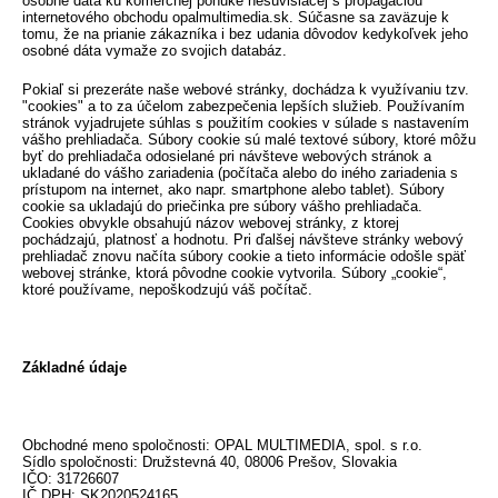
osobné dáta ku komerčnej ponuke nesúvisiacej s propagáciou
internetového obchodu opalmultimedia.sk. Súčasne sa zaväzuje k
tomu, že na prianie zákazníka i bez udania dôvodov kedykoľvek jeho
osobné dáta vymaže zo svojich databáz.
Pokiaľ si prezeráte naše webové stránky, dochádza k využívaniu tzv.
"cookies" a to za účelom zabezpečenia lepších služieb. Používaním
stránok vyjadrujete súhlas s použitím cookies v súlade s nastavením
vášho prehliadača. Súbory cookie sú malé textové súbory, ktoré môžu
byť do prehliadača odosielané pri návšteve webových stránok a
ukladané do vášho zariadenia (počítača alebo do iného zariadenia s
prístupom na internet, ako napr. smartphone alebo tablet). Súbory
cookie sa ukladajú do priečinka pre súbory vášho prehliadača.
Cookies obvykle obsahujú názov webovej stránky, z ktorej
pochádzajú, platnosť a hodnotu. Pri ďalšej návšteve stránky webový
prehliadač znovu načíta súbory cookie a tieto informácie odošle späť
webovej stránke, ktorá pôvodne cookie vytvorila. Súbory „cookie“,
ktoré používame, nepoškodzujú váš počítač.
Základné údaje
Obchodné meno spoločnosti: OPAL MULTIMEDIA, spol. s r.o.
Sídlo spoločnosti: Družstevná 40, 08006 Prešov, Slovakia
IČO: 31726607
IČ DPH: SK2020524165