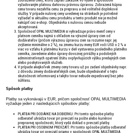
zobrazenia cien), ktorú zaplatí zákazník vo výške a spôsobom
vyžadovaným platnou daňovou právnou úpravou. Zobrazená kúpna
cena tovaru nezahŕňa cenu za prepravu a iné voliteľné doplnkové
služby. V prípade nulovej ceny uvedenej na stránkach je potrebné
vyžiadať si aktuálnu cenu produktu a tento produkt nie je možné
nakúpiť cez e-shop. Objednávka s nulovou cenou nebude
akceptovaná.
Spoločnosť OPAL MULTIMEDIA si vyhradzuje právo meniť ceny v
platnom cenníku najmä s ohľadom na výrazné úpravy cien od
dodávateľov (pričom výraznou úpravou cien sa rozumie napr. jej
zvýšenie minimálne o 2 %), na zmenu kurzu meny EUR voči USD o 2 % a
viac vo vzťahu k platnému kurzu v deň vystavenia posledného platného
cenníka, zavedenie alebo úpravy dovoznej prirážky a podobných
administratívnych opatrení štátu ovplyvňujúcich výšku predajných cien
alebo poskytovaných služieb.
V prípade akejkoľvek zmeny ceny tovaru už po zadaní objednávky napr.
z dôvodu zmeny dodávateľských cien, bude objednávateľ o tejto
skutočnosti informovaný a takýto tovar nebude expedovaný bez jeho
súhlasu.
Spôsob platby
Platby sa vykonávajú v EUR, pričom spoločnosť OPAL MULTIMEDIA
vyžaduje jeden z nasledujúcich spôsobov platby:
PLATBA PRI DODÁVKE NA DOBIERKU: Pri tomto spôsobe platby
odberateľ uhrádza tovar pri prevzatí na pošte alebo kuriérovi
prepravnej spoločnosti, ktorý vydá doklad o prevzatí platby.
PLATBA PRI OSOBNOM PREVZATÍ: Pri tomto spôsobe platby odberateľ
uhrádza tovar pri prevzatí priamo v spoločnosti OPAL MULTIMEDIA