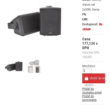
stereo set
2x30W, čierny
PN:
EAN:
Dostupnosť:
Na
sklade
Cena:
177,12€ s
DPH
Cena bez DPH:
144,00€
Množstvo:
- ALEBO -
Pridať do
zoznamu prianí
Pridať do
porovnania