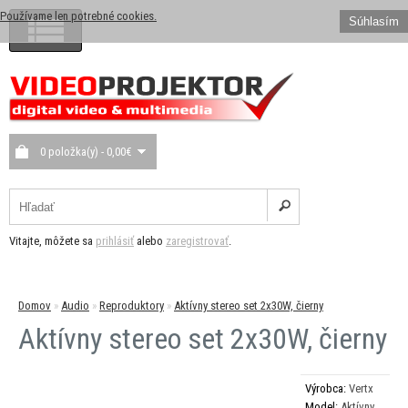
Používame len potrebné cookies.
Súhlasím
0 položka(y) - 0,00€
Vitajte, môžete sa
prihlásiť
alebo
zaregistrovať
.
Domov
»
Audio
»
Reproduktory
»
Aktívny stereo set 2x30W, čierny
Aktívny stereo set 2x30W, čierny
Výrobca:
Vertx
Model:
Aktívny