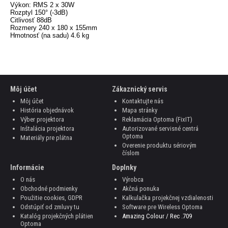
Výkon: RMS 2 x 30W
Rozptyl 150° (-3dB)
Citlivosť 88dB
Rozmery 240 x 180 x 155mm
Hmotnosť (na sadu) 4.6 kg
Môj účet
Zákaznický servis
Môj účet
Kontaktujte nás
História objednávok
Mapa stránky
Výber projektora
Reklamácia Optoma (FixIT)
Inštalácia projektora
Autorizované servisné centrá
Optoma
Materiály pre plátna
Overenie produktu sériovým
číslom
Informácie
Doplnky
O nás
Výrobca
Obchodné podmienky
Akčná ponuka
Použitie cookies, GDPR
Kalkulačka projekčnej vzdialenosti
Odstúpiť od zmluvy tu
Software pre Wireless Optoma
Katalóg projekčných plátien
Amazing Colour / Rec .709
Optoma