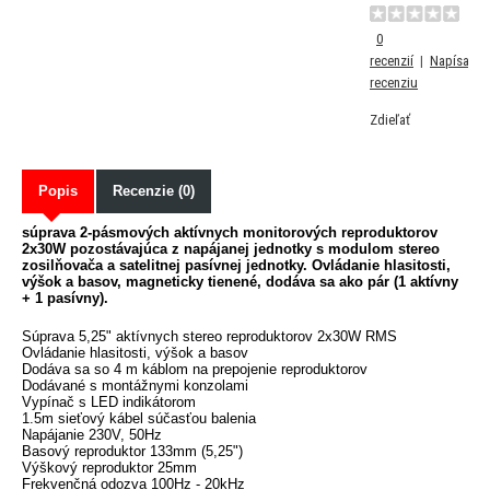
0
recenzií
|
Napísať
recenziu
Zdieľať
Popis
Recenzie (0)
súprava 2-pásmových aktívnych monitorových reproduktorov
2x30W pozostávajúca z napájanej jednotky s modulom stereo
zosilňovača a satelitnej pasívnej jednotky. Ovládanie hlasitosti,
výšok a basov, magneticky tienené, dodáva sa ako pár (1 aktívny
+ 1 pasívny).
Súprava 5,25" aktívnych stereo reproduktorov 2x30W RMS
Ovládanie hlasitosti, výšok a basov
Dodáva sa so 4 m káblom na prepojenie reproduktorov
Dodávané s montážnymi konzolami
Vypínač s LED indikátorom
1.5m sieťový kábel súčasťou balenia
Napájanie 230V, 50Hz
Basový reproduktor 133mm (5,25")
Výškový reproduktor 25mm
Frekvenčná odozva 100Hz - 20kHz