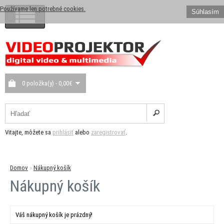
Používame len potrebné cookies.
Súhlasím
0 položka(y) - 0,00€
Vitajte, môžete sa
prihlásiť
alebo
zaregistrovať
.
Domov
»
Nákupný košík
Nákupný košík
Váš nákupný košík je prázdný!