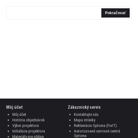
Pokračovať
Môj účet
Zákaznický servis
Môj účet
Kontaktujte nás
História objednávok
Mapa stránky
Výber projektora
Reklamácia Optoma (FixIT)
Inštalácia projektora
Autorizované servisné centrá
Optoma
Materiály pre plátna