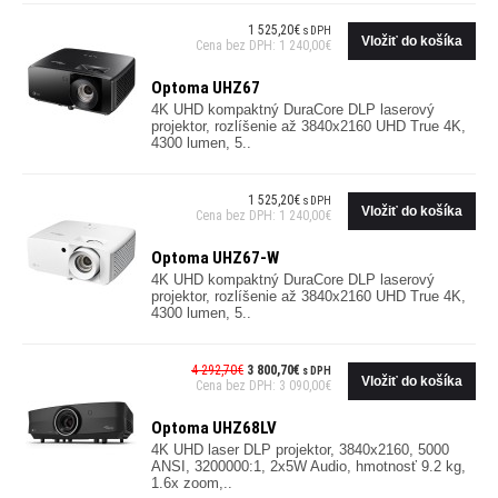
1 525,20€
s DPH
Cena bez DPH: 1 240,00€
Optoma UHZ67
4K UHD kompaktný DuraCore DLP laserový
projektor, rozlíšenie až 3840x2160 UHD True 4K,
4300 lumen, 5..
1 525,20€
s DPH
Cena bez DPH: 1 240,00€
Optoma UHZ67-W
4K UHD kompaktný DuraCore DLP laserový
projektor, rozlíšenie až 3840x2160 UHD True 4K,
4300 lumen, 5..
4 292,70€
3 800,70€
s DPH
Cena bez DPH: 3 090,00€
Optoma UHZ68LV
4K UHD laser DLP projektor, 3840x2160, 5000
ANSI, 3200000:1, 2x5W Audio, hmotnosť 9.2 kg,
1.6x zoom,..