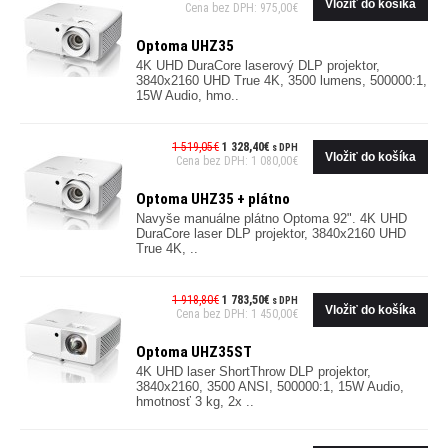
Cena bez DPH: 975,00€
Optoma UHZ35
4K UHD DuraCore laserový DLP projektor,
3840x2160 UHD True 4K, 3500 lumens, 500000:1,
15W Audio, hmo..
1 519,05€
1 328,40€
s DPH
Cena bez DPH: 1 080,00€
Optoma UHZ35 + plátno
Navyše manuálne plátno Optoma 92". 4K UHD
DuraCore laser DLP projektor, 3840x2160 UHD
True 4K, ..
1 918,80€
1 783,50€
s DPH
Cena bez DPH: 1 450,00€
Optoma UHZ35ST
4K UHD laser ShortThrow DLP projektor,
3840x2160, 3500 ANSI, 500000:1, 15W Audio,
hmotnosť 3 kg, 2x ..