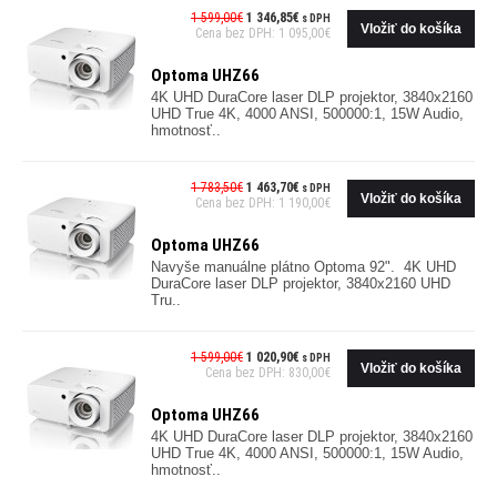
1 599,00€
1 346,85€
s DPH
Cena bez DPH: 1 095,00€
Optoma UHZ66
4K UHD DuraCore laser DLP projektor, 3840x2160
UHD True 4K, 4000 ANSI, 500000:1, 15W Audio,
hmotnosť..
1 783,50€
1 463,70€
s DPH
Cena bez DPH: 1 190,00€
Optoma UHZ66
Navyše manuálne plátno Optoma 92". 4K UHD
DuraCore laser DLP projektor, 3840x2160 UHD
Tru..
1 599,00€
1 020,90€
s DPH
Cena bez DPH: 830,00€
Optoma UHZ66
4K UHD DuraCore laser DLP projektor, 3840x2160
UHD True 4K, 4000 ANSI, 500000:1, 15W Audio,
hmotnosť..