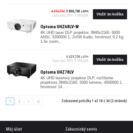
4 292,70€
3 800,70€
s DPH
Cena bez DPH: 3 090,00€
Optoma UHZ68LV-W
4K UHD laser DLP projektor, 3840x2160, 5000
ANSI, 3200000:1, 2x5W Audio, hmotnosť 9.2 kg,
1.6x zoom,..
6 629,70€
s DPH
Cena bez DPH: 5 390,00€
Optoma UHZ78LV
4K UHD laserový projektor DLP, rozlíšenie
projektora 3840x2160, 5000 lumens, 4500000:1,
hmotnosť 14...
Zobrazené položky 1 až 18 z 34 (2 stránok)
1
2
>
>|
Môj účet
Zákaznický servis