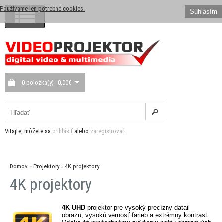
Používame len potrebné cookies.
Súhlasím
0 položka(y) - 0,00€
Vitajte, môžete sa
prihlásiť
alebo
zaregistrovať
.
Domov
»
Projektory
»
4K projektory
4K projektory
4K UHD
projektor pre vysoký precízny datail
obrazu, vysokú vernosť farieb a extrémny kontrast.