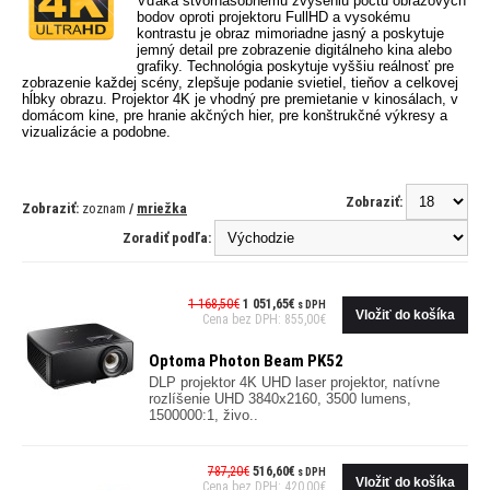
Vďaka štvornásobnému zvýšeniu počtu obrazových
bodov oproti projektoru FullHD a vysokému
kontrastu je obraz mimoriadne jasný a poskytuje
jemný detail pre zobrazenie digitálneho kina alebo
grafiky. Technológia poskytuje vyššiu reálnosť pre
zobrazenie každej scény, zlepšuje podanie svietiel, tieňov a celkovej
hĺbky obrazu. Projektor 4K je vhodný pre premietanie v kinosálach, v
domácom kine, pre hranie akčných hier, pre konštrukčné výkresy a
vizualizácie a podobne.
Zobraziť:
Zobraziť:
zoznam
/
mriežka
Zoradiť podľa:
1 168,50€
1 051,65€
s DPH
Cena bez DPH: 855,00€
Optoma Photon Beam PK52
DLP projektor 4K UHD laser projektor, natívne
rozlíšenie UHD 3840x2160, 3500 lumens,
1500000:1, živo..
787,20€
516,60€
s DPH
Cena bez DPH: 420,00€