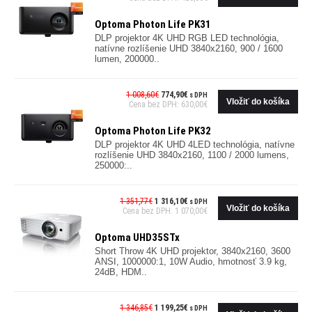
Optoma Photon Life PK31
DLP projektor 4K UHD RGB LED technológia,
natívne rozlíšenie UHD 3840x2160, 900 / 1600
lumen, 200000..
1 008,60€
774,90€
s DPH
Cena bez DPH: 630,00€
Optoma Photon Life PK32
DLP projektor 4K UHD 4LED technológia, natívne
rozlíšenie UHD 3840x2160, 1100 / 2000 lumens,
250000:..
1 351,77€
1 316,10€
s DPH
Cena bez DPH: 1 070,00€
Optoma UHD35STx
Short Throw 4K UHD projektor, 3840x2160, 3600
ANSI, 1000000:1, 10W Audio, hmotnosť 3.9 kg,
24dB, HDM..
1 346,85€
1 199,25€
s DPH