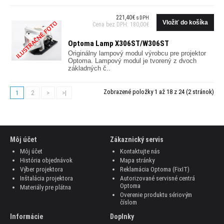
221,40€
s DPH
Cena bez DPH: 180,00€
Optoma Lamp X306ST/W306ST
Originálny lampový modul výrobcu pre projektor
Optoma. Lampový modul je tvorený z dvoch
základných č..
Zobrazené položky 1 až 18 z 24 (2 stránok)
1
2
>
>|
Môj účet
Zákaznický servis
Môj účet
Kontaktujte nás
História objednávok
Mapa stránky
Výber projektora
Reklamácia Optoma (FixIT)
Inštalácia projektora
Autorizované servisné centrá
Optoma
Materiály pre plátna
Overenie produktu sériovým
číslom
Informácie
Doplnky