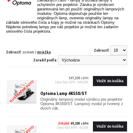
základných častí - lampy a držiaka lampy s
uchytením pre projektor. Záruka je výrobcom
garantovaná len pri použití originálnych lampových
modulov. Optoma doporučuje použitie len
originálnych lámp, overenie originality lampy na
základe sériového čísla a kúpy je možné na stránkach Optomy.
Nájdenie potrebnej lampy pre váš projektor je možné len zadaním
sériového čísla projektora.
Zobraziť:
Zobraziť:
zoznam
/
mriežka
Zoradiť podľa:
541,20€
s DPH
Cena bez DPH: 440,00€
Optoma Lamp 4K550/ST
Originálny lampový modul výrobcu pre projektor
Optoma 4K550/ST. Lampový modul je tvorený z
dvoch zák..
215,25€
49,20€
s DPH
Cena bez DPH: 40,00€