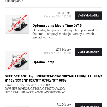
základných č..
153,75€
s DPH
Cena bez DPH: 125,00€
Optoma Lamp Movie Time DV10
Originálny lampový modul výrobcu pre projektor
Optoma. Lampový modul je tvorený z dvoch
základných č..
227,55€
s DPH
Cena bez DPH: 185,00€
Optoma Lamp
S/X315/316/W316/DS/DX/DW345/346/HD26/GT1080/GT1070X/W30
H112e/S312/H182X/GT1070Xe/GT1080e
Lamp S/X315/316/W316/DS/DX/
DW345/346/HD26/GT1080/GT1070X/W300/
HD141X/DH1009/X312/W312/W310/S310e/ ..
172,20€
s DPH