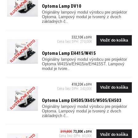
Optoma Lamp DV10
Originálny lampový modul výrobcu pre projektor
Optoma. Lampový modul je tvorený z dvoch
základných č..
332,10€
s DPH
Cena bez DPH: 270,00€
Optoma Lamp EH415/W415
Originálny lampový modul výrobcu pre projektor
Optoma W415/e/EH415/e/EH415ST. Lampový
modul je tvore..
418,20€
s DPH
Cena bez DPH: 340,00€
Optoma Lamp EH505/X605/W505/EH503
Originálny lampový modul výrobcu pre projektor
Optoma. Lampový modul je tvorený z dvoch
základných č..
319,80€
73,80€
s DPH
Cena bez DPH: 60,00€