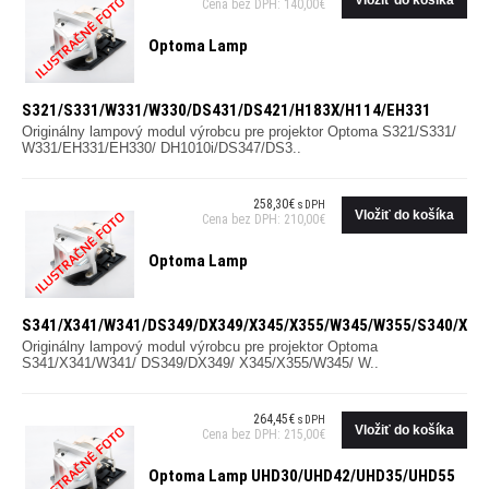
Cena bez DPH: 140,00€
Optoma Lamp
S321/S331/W331/W330/DS431/DS421/H183X/H114/EH331
Originálny lampový modul výrobcu pre projektor Optoma S321/S331/
W331/EH331/EH330/ DH1010i/DS347/DS3..
258,30€
s DPH
Cena bez DPH: 210,00€
Optoma Lamp
S341/X341/W341/DS349/DX349/X345/X355/W345/W355/S340/X34
Originálny lampový modul výrobcu pre projektor Optoma
S341/X341/W341/ DS349/DX349/ X345/X355/W345/ W..
264,45€
s DPH
Cena bez DPH: 215,00€
Optoma Lamp UHD30/UHD42/UHD35/UHD55