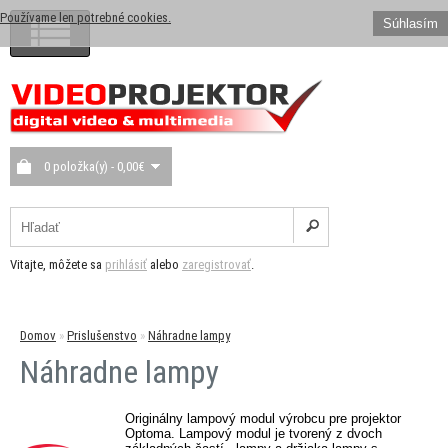
Používame len potrebné cookies.
Súhlasím
0 položka(y) - 0,00€
Vitajte, môžete sa
prihlásiť
alebo
zaregistrovať
.
Domov
»
Prislušenstvo
»
Náhradne lampy
Náhradne lampy
Originálny lampový modul výrobcu pre projektor
Optoma. Lampový modul je tvorený z dvoch