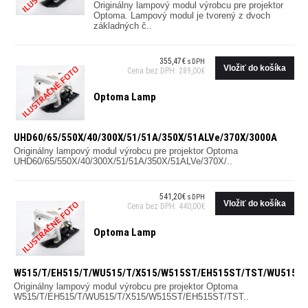
Originálny lampový modul výrobcu pre projektor
Optoma. Lampový modul je tvorený z dvoch
základných č..
355,47€
s DPH
Cena bez DPH: 289,00€
Optoma Lamp
UHD60/65/550X/40/300X/51/51A/350X/51ALVe/370X/3000A
Originálny lampový modul výrobcu pre projektor Optoma
UHD60/65/550X/40/300X/51/51A/350X/51ALVe/370X/..
541,20€
s DPH
Cena bez DPH: 440,00€
Optoma Lamp
W515/T/EH515/T/WU515/T/X515/W515ST/EH515ST/TST/WU515S
Originálny lampový modul výrobcu pre projektor Optoma
W515/T/EH515/T/WU515/T/X515/W515ST/EH515ST/TST..