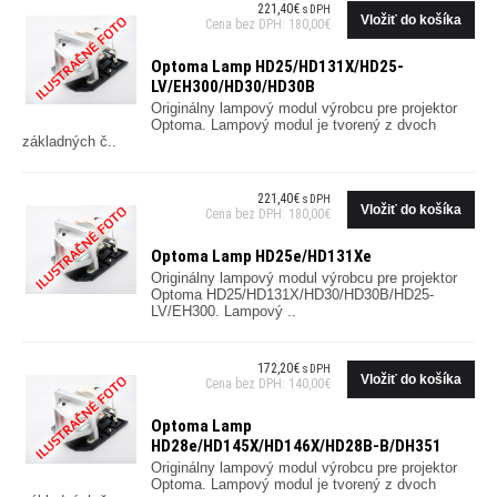
221,40€
s DPH
Cena bez DPH: 180,00€
Optoma Lamp HD25/HD131X/HD25-
LV/EH300/HD30/HD30B
Originálny lampový modul výrobcu pre projektor
Optoma. Lampový modul je tvorený z dvoch
základných č..
221,40€
s DPH
Cena bez DPH: 180,00€
Optoma Lamp HD25e/HD131Xe
Originálny lampový modul výrobcu pre projektor
Optoma HD25/HD131X/HD30/HD30B/HD25-
LV/EH300. Lampový ..
172,20€
s DPH
Cena bez DPH: 140,00€
Optoma Lamp
HD28e/HD145X/HD146X/HD28B-B/DH351
Originálny lampový modul výrobcu pre projektor
Optoma. Lampový modul je tvorený z dvoch