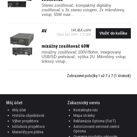
Stereo zosilňovač, kompaktný digitálny
zosilňovač s 3x stereo vstupmi, 2x mikrofónny
vstup, 55W max...
AV
141,45€
s DPH
Cena bez DPH: 115,00€
mixážny zosilňovač 60W
mixážny zosilňovač 100V/8ohm, integrovaný
USB/SD prehrávač, výška 2U. Mikrofóny vstup,
linkový vstup..
Zobrazené položky 1 až 7 z 7 (1 stránok)
Môj účet
Zákaznický servis
Môj účet
Kontaktujte nás
História objednávok
Mapa stránky
Výber projektora
Reklamácia Optoma (FixIT)
Inštalácia projektora
Autorizované servisné centrá
Optoma
Materiály pre plátna
Overenie produktu sériovým