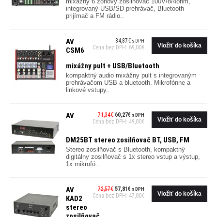
mixážny 6 zónový zosilňovač 100V/8/4ohm,
integrovaný USB/SD prehrávač, Bluetooth
prijímač a FM rádio..
AV
84,87€
s DPH
Cena bez DPH: 69,00€
CSM6
mixážny pult + USB/Bluetooth
kompaktný audio mixážny pult s integrovaným
prehrávačom USB a bluetooth. Mikrofónne a
linkové vstupy..
AV
71,34€
60,27€
s DPH
Cena bez DPH: 49,00€
DM25BT stereo zosilňovač BT, USB, FM
Stereo zosilňovač s Bluetooth, kompaktný
digitálny zosilňovač s 1x stereo vstup a výstup,
1x mikrofó..
AV
72,57€
57,81€
s DPH
Cena bez DPH: 47,00€
KAD2
stereo
zosilňovač