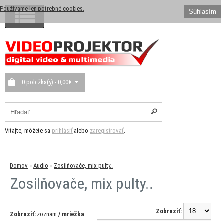
Používame len potrebné cookies.
Súhlasím
0 položka(y) - 0,00€
Vitajte, môžete sa
prihlásiť
alebo
zaregistrovať
.
Domov
»
Audio
»
Zosilňovače, mix pulty..
Zosilňovače, mix pulty..
Zobraziť:
Zobraziť:
zoznam
/
mriežka