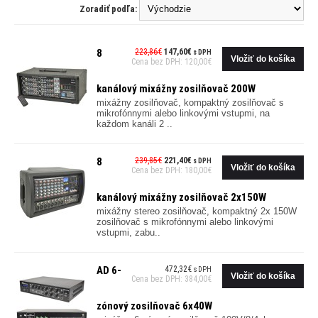
Zoradiť podľa:
8
223,86€
147,60€
s DPH
Cena bez DPH: 120,00€
kanálový mixážny zosilňovač 200W
mixážny zosilňovač, kompaktný zosilňovač s
mikrofónnymi alebo linkovými vstupmi, na
každom kanáli 2 ..
8
239,85€
221,40€
s DPH
Cena bez DPH: 180,00€
kanálový mixážny zosilňovač 2x150W
mixážny stereo zosilňovač, kompaktný 2x 150W
zosilňovač s mikrofónnymi alebo linkovými
vstupmi, zabu..
AD 6-
472,32€
s DPH
Cena bez DPH: 384,00€
zónový zosilňovač 6x40W