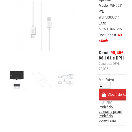
Model:
WHD211
PN:
W3P00000011
EAN:
5055387668225
Dostupnosť:
Na
sklade
Cena:
98,40€
86,10€ s DPH
Cena bez DPH:
70,00€
Množstvo:
- ALEBO -
Pridať do
zoznamu prianí
Pridať do
porovnania