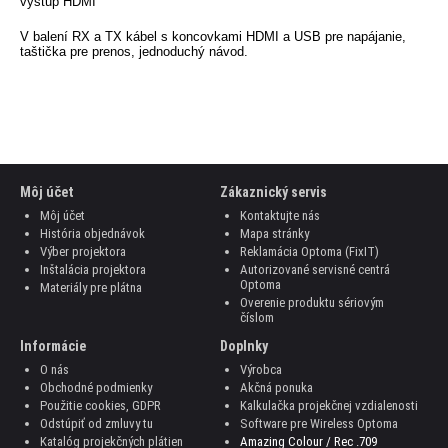
výstup HDMI
V balení RX a TX kábel s koncovkami HDMI a USB pre napájanie,
taštička pre prenos, jednoduchý návod.
Môj účet
Zákaznický servis
Môj účet
Kontaktujte nás
História objednávok
Mapa stránky
Výber projektora
Reklamácia Optoma (FixIT)
Inštalácia projektora
Autorizované servisné centrá
Optoma
Materiály pre plátna
Overenie produktu sériovým
číslom
Informácie
Doplnky
O nás
Výrobca
Obchodné podmienky
Akčná ponuka
Použitie cookies, GDPR
Kalkulačka projekčnej vzdialenosti
Odstúpiť od zmluvy tu
Software pre Wireless Optoma
Katalóg projekčných plátien
Amazing Colour / Rec .709