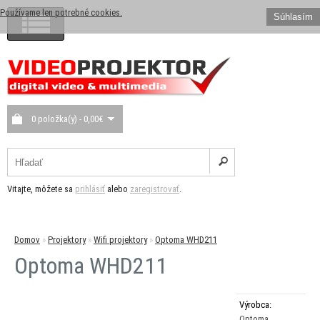
Používame len potrebné cookies.
Súhlasím
0 položka(y) - 0,00€
Vitajte, môžete sa
prihlásiť
alebo
zaregistrovať
.
Domov
»
Projektory
»
Wifi projektory
»
Optoma WHD211
Optoma WHD211
Výrobca:
Optoma