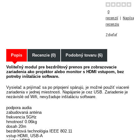
0
recenzií
|
Napísať
recenziu
Zdieľať
Popis
Recenzie (0)
Podobný tovaru (6)
Voliteľný modul pre bezdrôtový prenos pre zobrazovacie
zariadenia ako projektor alebo monitor s HDMI vstupom, bez
potreby inštalácie software.
Vysielač a prijímač sa po pripojení spárujú, je možné použiť viaceré
zariadenia v jednej miestnosti. Napájanie je cez USB. Zariadenie je
nezávislé od Wifi, nevyžaduje inštaláciu software.
podpora audia
zabudovaná anténa
frekvencia 5GHz
hmotnosť 0.06kg
dosah 20m
bezdrôtová technológia IEEE 802.11
vstup HDMI, USB-A