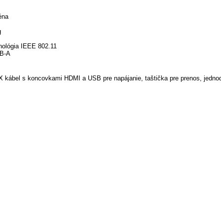
éna
z
g
nológia IEEE 802.11
SB-A
X kábel s koncovkami HDMI a USB pre napájanie, taštička pre prenos, jedno