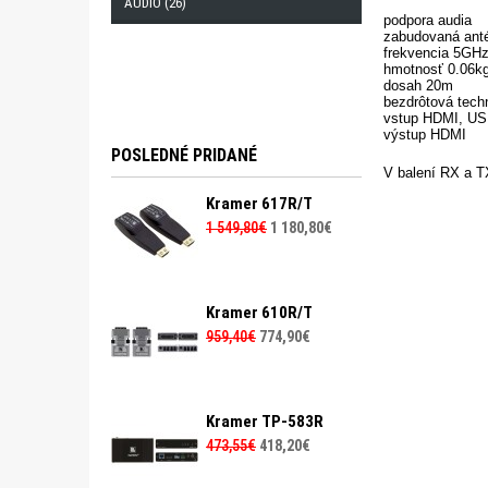
AUDIO (26)
podpora audia
zabudovaná ant
frekvencia 5GH
hmotnosť 0.06k
dosah 20m
bezdrôtová tech
vstup HDMI, U
výstup HDMI
POSLEDNÉ PRIDANÉ
V balení RX a T
Kramer 617R/T
1 549,80€
1 180,80€
Kramer 610R/T
959,40€
774,90€
Kramer TP-583R
473,55€
418,20€