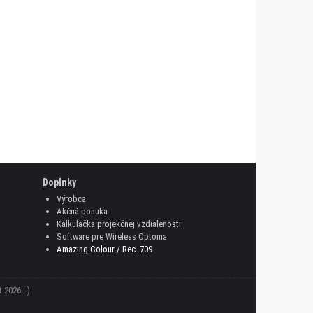
Doplnky
Výrobca
Akčná ponuka
Kalkulačka projekčnej vzdialenosti
Software pre Wireless Optoma
Amazing Colour / Rec .709
 2026 :-)