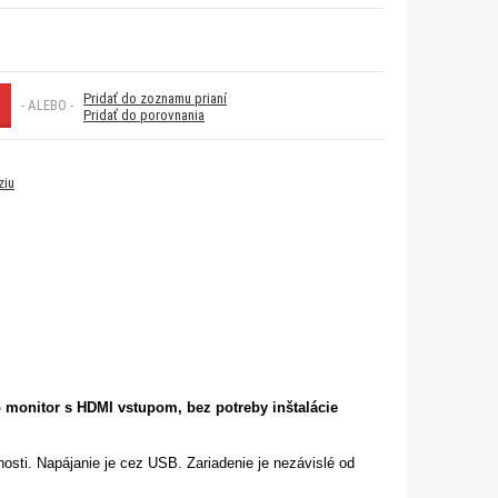
Pridať do zoznamu prianí
- ALEBO -
Pridať do porovnania
ziu
o monitor s HDMI vstupom, bez potreby inštalácie
tnosti. Napájanie je cez USB. Zariadenie je nezávislé od