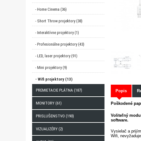
- Home Cinema (36)
- Short Throw projektory (38)
- Interaktívne projektory (1)
- Profesionálne projektory (43)
- LED, laser projektory (91)
- Mini projektory (9)
- Wifi projektory (13)
PREMIETACIE PLÁTNA (187)
Popis
Re
MONITORY (61)
Poškodené papi
Voliteľný modu
PRISLUŠENSTVO (190)
software.
VIZUALIZÉRY (2)
Vysielač a prijí
Wifi, nevyžaduje