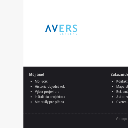
Môj účet
Zákaznick
Môj účet
Kontakt
História objednávok
Mapa st
Výber projektora
Reklamá
Inštalácia projektora
Autoriz
Materiály pre plátna
Overeni
Videopro