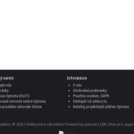
ý servis
Informácie
ujte nás
O nás
ránky
Obchodné podmienky
cia Optoma (FixIT)
Použitie cookies, GDPR
ované servisné centrá Optoma
Odstúpiť od zmluvy tu
e produktu sériovým číslom
Katalóg projekčných plátien Optoma
jektor, © 2026 | Všetky práva vyhradené | Powered by opencart |
LDK
| Dnes je
6. august