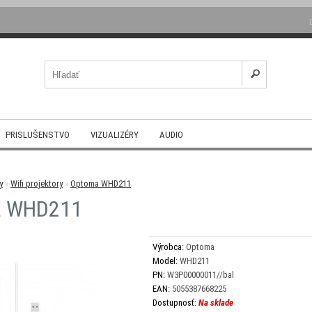
PRISLUŠENSTVO
VIZUALIZÉRY
AUDIO
y
»
Wifi projektory
»
Optoma WHD211
a WHD211
Výrobca:
Optoma
Model:
WHD211
PN:
W3P00000011//bal
EAN:
5055387668225
Dostupnosť:
Na sklade