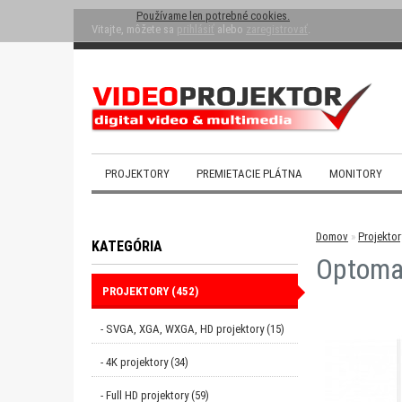
Používame len potrebné cookies.
Vitajte, môžete sa
prihlásiť
alebo
zaregistrovať
.
PROJEKTORY
PREMIETACIE PLÁTNA
MONITORY
Domov
»
Projektor
KATEGÓRIA
Optom
PROJEKTORY (452)
- SVGA, XGA, WXGA, HD projektory (15)
- 4K projektory (34)
- Full HD projektory (59)