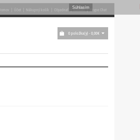
Súhlasím
Domov
Účet
Nákupný košík
Objednať
Kontakt
Skype Chat
0 položka(y) - 0,00€