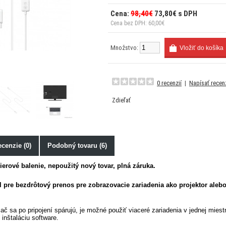
Cena:
98,40€
73,80€ s DPH
Cena bez DPH: 60,00€
Množstvo:
0 recenzií
|
Napísať recen
Zdieľať
cenzie (0)
Podobný tovaru (6)
erové balenie, nepoužitý nový tovar, plná záruka.
l pre bezdrôtový prenos pre zobrazovacie zariadenia ako projektor aleb
mač sa po pripojení spárujú, je možné použiť viaceré zariadenia v jednej mies
 inštaláciu software.