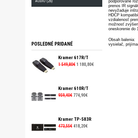
AUDIO (26)
podporované roz
prenos IR signál
nevyžaduje inšta
HDCP kompatibil
vzdialenosť pre
možnosť zvýšen
oneskorenie do
Obsah balenia:
POSLEDNÉ PRIDANÉ
vysielač, prijím
Kramer 617R/T
1 549,80€
1 180,80€
Kramer 610R/T
959,40€
774,90€
Kramer TP-583R
473,55€
418,20€