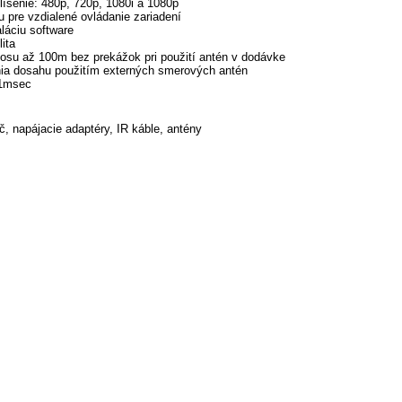
líšenie: 480p, 720p, 1080i a 1080p
u pre vzdialené ovládanie zariadení
láciu software
ita
nosu až 100m bez prekážok pri použití antén v dodávke
ia dosahu použitím externých smerových antén
 1msec
ač, napájacie adaptéry, IR káble, antény