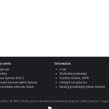
ý servis
Informácie
ujte nás
O nás
ránky
Obchodné podmienky
cia Optoma (FixIT)
Použitie cookies, GDPR
ované servisné centrá Optoma
Odstúpiť od zmluvy tu
e produktu sériovým číslom
Katalóg projekčných plátien Optoma
jektor, © 2026 | Všetky práva vyhradené | Powered by opencart |
LDK
| Dnes je
7. august