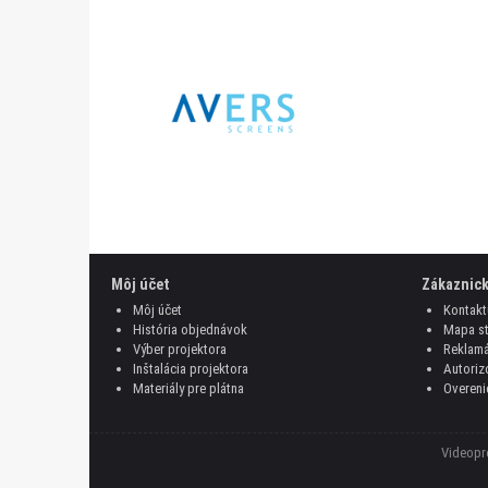
Môj účet
Zákaznick
Môj účet
Kontakt
História objednávok
Mapa st
Výber projektora
Reklamá
Inštalácia projektora
Autoriz
Materiály pre plátna
Overeni
Videopro