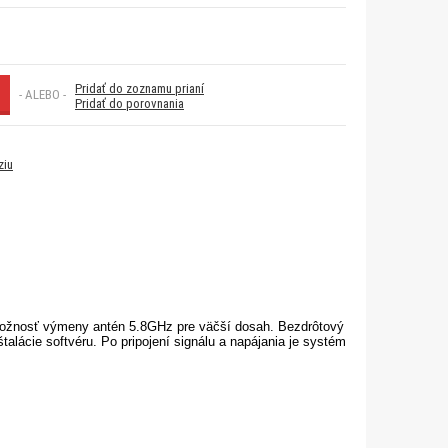
Pridať do zoznamu prianí
- ALEBO -
Pridať do porovnania
ziu
možnosť výmeny antén 5.8GHz pre väčší dosah. Bezdrôtový
alácie softvéru. Po pripojení signálu a napájania je systém