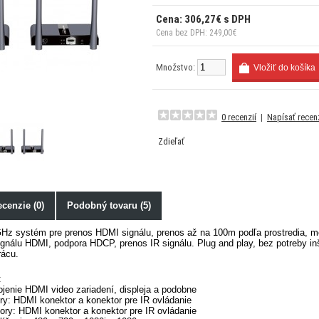
Cena: 306,27€ s DPH
Cena bez DPH: 249,00€
Množstvo:
0 recenzií
|
Napísať recen
Zdieľať
cenzie (0)
Podobný tovaru (5)
Hz systém pre prenos HDMI signálu, prenos až na 100m podľa prostredia, 
gnálu HDMI, podpora HDCP, prenos IR signálu. Plug and play, bez potreby inšt
rácu.
:
jenie HDMI video zariadení, displeja a podobne
ry: HDMI konektor a konektor pre IR ovládanie
ory: HDMI konektor a konektor pre IR ovládanie