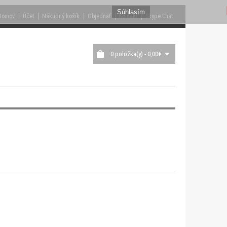
Súhlasím
Domov
Účet
Nákupný košík
Objednať
Kontakt
Skype Chat
0 položka(y) - 0,00€