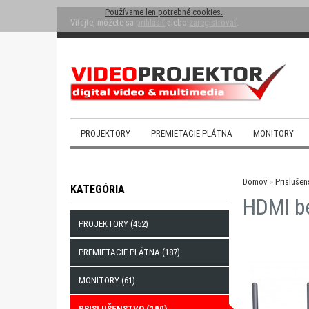
Používame len potrebné cookies.
Vitajte, môžete sa
prihlásiť
alebo
zaregistrovať
.
PROJEKTORY
PREMIETACIE PLÁTNA
MONITORY
Domov
»
Prislušen
KATEGÓRIA
HDMI b
PROJEKTORY (452)
PREMIETACIE PLÁTNA (187)
MONITORY (61)
PRISLUŠENSTVO (190)