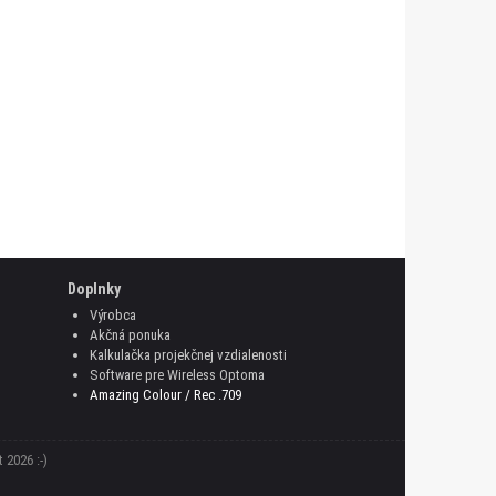
Doplnky
Výrobca
Akčná ponuka
Kalkulačka projekčnej vzdialenosti
Software pre Wireless Optoma
Amazing Colour / Rec .709
 2026 :-)