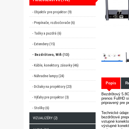
- Objektív pre projektor (9)
- Prepínače, rozbočovače (6)
- Tašky a puzdrá (6)
- Extendery (15)
- Bezdrôtovo, Wifi (13)
- Káble, konektory, zásuvky (46)
- Náhradne lampy (24)
Popis
Re
- Držiaky na projektory (23)
Bezdrôtový 5.8G
- Výťahy pre projektor (3)
prenos FullHD si
pripravený pre p
- Stolíky (6)
Technické údaje
bezdrôtové prepo
VIZUALIZÉRY (2)
vstupné konekto
výstupné konekt