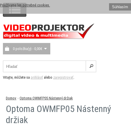
Používame len potrebné cookies.
Súhlasím
0 položka(y) - 0,00€
Vitajte, môžete sa
prihlásiť
alebo
zaregistrovať
.
Domov
»
Optoma OWMFP05 Nástenný držiak
Optoma OWMFP05 Nástenný
držiak