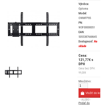
Výrobca:
Optoma
Model:
OWMFP05
PN:
W3F00000051
EAN:
5055387668645
Dostupnosť:
Na
sklade
Cena:
121,77€ s
DPH
Cena bez DPH:
99,00€
Množstvo:
- ALEBO -
Pridať do