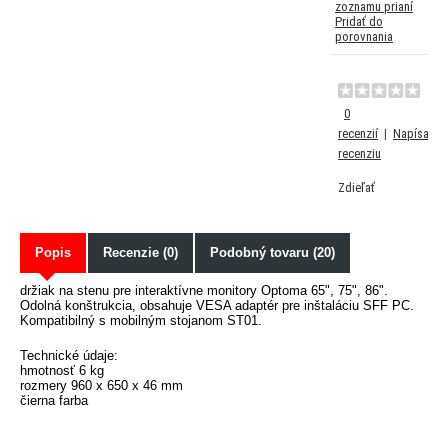
zoznamu prianí
Pridať do
porovnania
0
recenzií
|
Napísať
recenziu
Zdieľať
Popis
Recenzie (0)
Podobný tovaru (20)
držiak na stenu pre interaktívne monitory Optoma 65", 75", 86".
Odolná konštrukcia, obsahuje VESA adaptér pre inštaláciu SFF PC.
Kompatibilný s mobilným stojanom ST01.
Technické údaje:
hmotnosť 6 kg
rozmery 960 x 650 x 46 mm
čierna farba