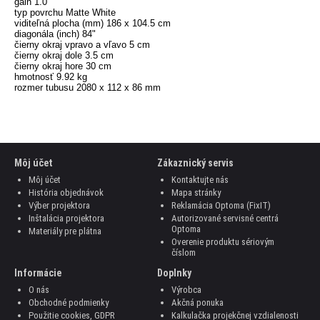
gain 1.0
typ povrchu Matte White
viditeľná plocha (mm) 186 x 104.5 cm
diagonála (inch) 84"
čierny okraj vpravo a vľavo 5 cm
čierny okraj dole 3.5 cm
čierny okraj hore 30 cm
hmotnosť 9.92 kg
rozmer tubusu 2080 x 112 x 86 mm
Môj účet
Zákaznický servis
Môj účet
Kontaktujte nás
História objednávok
Mapa stránky
Výber projektora
Reklamácia Optoma (FixIT)
Inštalácia projektora
Autorizované servisné centrá
Optoma
Materiály pre plátna
Overenie produktu sériovým
číslom
Informácie
Doplnky
O nás
Výrobca
Obchodné podmienky
Akčná ponuka
Použitie cookies, GDPR
Kalkulačka projekčnej vzdialenosti