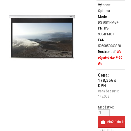
Výrobca:
Optoma
Model:
DS9084PMG+
PN:
DS-
9084PMG+
EAN:
5060059043828
Dostupnosť:
Na
objednávku 7-10
dní
Cena:
178,35€ s
DPH
Cena bez DPH:
145,00€
Množstvo:
- ALEBO -