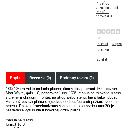
Pridať do
zoznamu prianí
Pridať do
porovnania
0
recenzií
|
Napísať
recenziu
Zdieľať
Popis
Recenzie (0)
Podobný tovaru (2)
186x104cm viditeľná biela plocha, čierny okraj, formát 16:9, povrch
Matt White, gain 1.0, pozorovací uhol 160°, manuálne rolované plátno
s čiernym okrajom, montáž na strop alebo stenu, biela farba tubusu.
Vrstvený povrch plátna s vysokou odolnosťou proti požiaru, vode a
prachu. Rolovací mechanizmus s automatickou brzdou umožňuje
nastavenie vysunutia ľubovoľnej dĺžky plátna.
manuálne plátno
formát 16:9