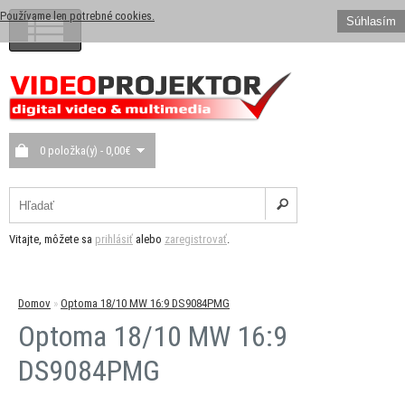
Používame len potrebné cookies.
Súhlasím
0 položka(y) - 0,00€
Vitajte, môžete sa
prihlásiť
alebo
zaregistrovať
.
Domov
»
Optoma 18/10 MW 16:9 DS9084PMG
Optoma 18/10 MW 16:9
DS9084PMG