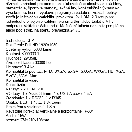
rôznych zariadení pre premietanie ľubovoľného obsahu ako sú filmy,
prezentácie, športové prenosy, akčné hry, konštrukčné výkresy vo
vysokom rozlíšení, výukové programy a podobne. Rozsah optiky
zvyšuje inštalačnú variabilitu projektora. 2x HDMI 2.0 vstup pre
jednoduché pripojenie káblom, pre smartfón alebo tablet s MHL
podporou. Voliteľne Wifi modul. Možná inštalácia na stolík pod plátno
alebo pod strop, na stenu, prevádzka 24/7..
technológia DLP
Rozlíšenie Full HD 1920x1080
Svetelný výkon 5000 lumen
Kontrast 3000000:1
Hlučnosť: 29/35dB
Životnosť lasera 30000 hod.
Hmotnosť 3.4 kg
Kompatibilita počítač: FHD, UXGA, SXGA, SXGA, WXGA, HD, XGA,
SVGA, VGA, Mac..
Kompatibilita video:
Konektivita:
Vstupy: 2 x HDMI 2.0
Výstupy: 1 x Audio 3.5mm, 1 x USB-A power 1.5A
Ovládanie: 1 x RS232, 1 x RJ45
Optika: 1.13 - 1.47:1, 1.3x zoom
Projekčná vzdialenosť: 1-8m
Keystone korekcia: vertikálne a horizontálne +/-30°
Audio: 15W
rozmer: 274x216x108mm