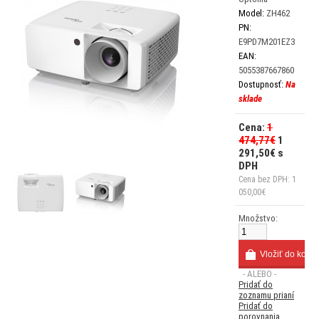
Model:
ZH462
PN:
E9PD7M201EZ3
EAN:
5055387667860
Dostupnosť:
Na
sklade
Cena:
1
474,77€
1
291,50€ s
DPH
Cena bez DPH: 1
050,00€
Množstvo:
- ALEBO -
Pridať do
zoznamu prianí
Pridať do
porovnania