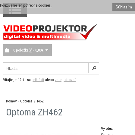
Používame len potrebné cookies.
Súhlasím
0 položka(y) - 0,00€
Vitajte, môžete sa
prihlásiť
alebo
zaregistrovať
.
Domov
»
Optoma ZH462
Optoma ZH462
Výrobca:
Optoma