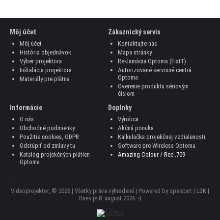
Môj účet
Zákaznický servis
Môj účet
Kontaktujte nás
História objednávok
Mapa stránky
Výber projektora
Reklamácia Optoma (FixIT)
Inštalácia projektora
Autorizované servisné centrá
Optoma
Materiály pre plátna
Overenie produktu sériovým
číslom
Informácie
Doplnky
O nás
Výrobca
Obchodné podmienky
Akčná ponuka
Použitie cookies, GDPR
Kalkulačka projekčnej vzdialenosti
Odstúpiť od zmluvy tu
Software pre Wireless Optoma
Katalóg projekčných plátien
Amazing Colour / Rec .709
Optoma
Videoprojektor, © 2026 | Všetky práva vyhradené | Powered by opencart |
LDK
|
Dnes je
8. august 2026 :-)