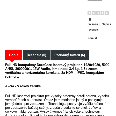
0
recenzií
|
Napísať
recenziu
Zdieľať
Popis
Recenzie (0)
Podobný tovaru (6)
Full HD kompaktný DuraCore laserový projektor, 1920x1080, 5000
ANSI, 3000000:1, 15W Audio, hmotnosť 3.4 kg, 1.3x zoom,
vertikálna a horizontálna korekcia, 2x HDMI, IP6X, kompaktné
rozmery.
Akcia - 5 rokov záruka.
Full HD laserový projektor pre vysoký precízny detail obrazu, vysokú
vernosť farieb a kontrast. Obraz je mimoriadne jasný a poskytuje
jemný detail pre zobrazenie. Technológia poskytuje vyššiu reálnosť
pre zobrazenie každej scény, zlepšuje podanie svietiel, tieňov a
celkovej hĺbky obrazu. Vysoká vernosť farieb vďaka technológii
Amazing colour. Konektivita projektora dáva priestor pre pripojenie