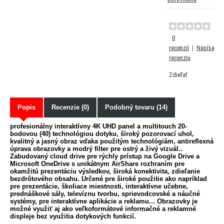
0
recenzií
|
Napísať
recenziu
Zdieľať
Popis
Recenzie (0)
Podobný tovaru (14)
profesionálny interaktívny 4K UHD panel a multitouch 20-
bodovou (40) technológiou dotyku, šíroký pozorovací uhol,
kvalitný a jasný obraz vďaka použitým technológiám, antireflexná
úprava obrazovky a modrý filter pre ostrý a živý vizuál..
Zabudovaný cloud drive pre rýchly prístup na Google Drive a
Microsoft OneDrive s unikátnym AirShare rozhraním pre
okamžitú prezentáciu výsledkov, široká konektivita, zdieľanie
bezdrôtového obsahu. Určené pre široké použitie ako napríklad
pre prezentácie, školiace miestnosti, interaktívne učebne,
prednáškové sály, televíznu tvorbu, sprievodcovské a náučné
systémy, pre interaktívne aplikácie a reklamu... Obrazovky je
možné využiť aj ako veľkoformátové informačné a reklamné
displeje bez využitia dotykových funkcií.