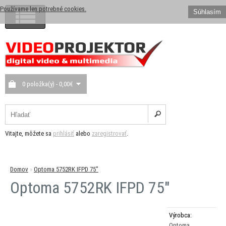
Používame len potrebné cookies.
Súhlasím
0 položka(y) - 0,00€
Vitajte, môžete sa
prihlásiť
alebo
zaregistrovať
.
Domov
»
Optoma 5752RK IFPD 75"
Optoma 5752RK IFPD 75"
Výrobca:
Optoma