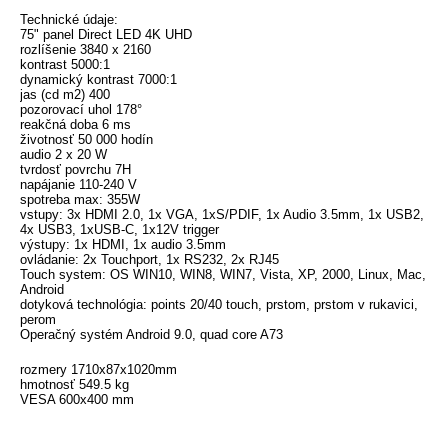
Technické údaje:
75" panel Direct LED 4K UHD
rozlíšenie 3840 x 2160
kontrast 5000:1
dynamický kontrast 7000:1
jas (cd m2) 400
pozorovací uhol 178°
reakčná doba 6 ms
životnosť 50 000 hodín
audio 2 x 20 W
tvrdosť povrchu 7H
napájanie 110-240 V
spotreba max: 355W
vstupy: 3x HDMI 2.0, 1x VGA, 1xS/PDIF, 1x Audio 3.5mm, 1x USB2,
4x USB3, 1xUSB-C, 1x12V trigger
výstupy: 1x HDMI, 1x audio 3.5mm
ovládanie: 2x Touchport, 1x RS232, 2x RJ45
Touch system: OS WIN10, WIN8, WIN7, Vista, XP, 2000, Linux, Mac,
Android
dotyková technológia: points 20/40 touch, prstom, prstom v rukavici,
perom
Operačný systém Android 9.0, quad core A73
rozmery 1710x87x1020mm
hmotnosť 549.5 kg
VESA 600x400 mm