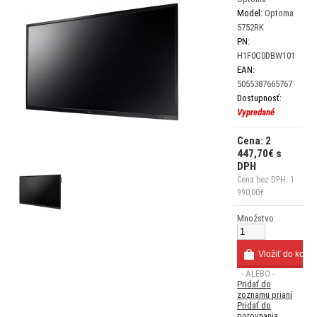
Model:
Optoma
5752RK
PN:
H1F0C0DBW101
EAN:
5055387665767
Dostupnosť:
Vypredané
Cena: 2
447,70€ s
DPH
Cena bez DPH: 1
990,00€
Množstvo:
- ALEBO -
Pridať do
zoznamu prianí
Pridať do
porovnania