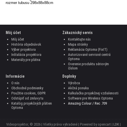
rozmer tubusu 298x88x88cm
Môj účet
Zákaznický servis
Môj účet
Kontaktujte nás
História objednávok
Mapa stránky
Výber projektora
Reklamácia Optoma (FixIT)
Inštalácia projektora
Autorizované servisné centrá
Optoma
Materiály pre plátna
Overenie produktu sériovým
číslom
Informácie
Doplnky
O nás
Výrobca
Obchodné podmienky
Akčná ponuka
Použitie cookies, GDPR
Kalkulačka projekčnej vzdialenosti
Odstúpiť od zmluvy tu
Software pre Wireless Optoma
Katalóg projekčných plátien
Amazing Colour / Rec .709
Optoma
Videoprojektor, © 2026 | Všetky práva vyhradené | Powered by opencart |
LDK
|