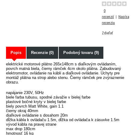
0
recenzií
|
Napísať
recenziu
Zdieľať
Popis
Recenzie (0)
Podobný tovaru (9)
elektrické motorové plátno 265x148cm s diaľkovým ovládaním,
povrch matná biela, čierny rámček 4cm okolo plátna. Zabudovaný
elektromotor, ovládanie na kábli a diaľkové ovládanie. Úchyty pre
montáž plátna na strop alebo stenu. Čierny rámček pre zvýraznenie
obrazu.
napájanie 230V, 50Hz
biele farba tubusu, spodné závažie v bielej farbe
plastové bočné kryty v bielej farbe
biely povrch Matt White, gain 1.1
čierny okraj 40mm
diaľkové ovládanie s dosahom 20m
dĺžka kábla k ovládaču 1.5m, dĺžka od ovládača k zásuvke 1.5m
vývod kábla na pravej strane
max drop 180cm
hmotnosť 16 kg