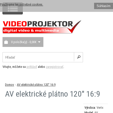
Používame len potrebné cookies.
Súhlasím
0 položka(y) - 0,00€
Vitajte, môžete sa
prihlásiť
alebo
zaregistrovať
.
Domov
»
AV elektrické plátno 120" 16:9
AV elektrické plátno 120" 16:9
Výrobca:
Vertx
Model:
AV