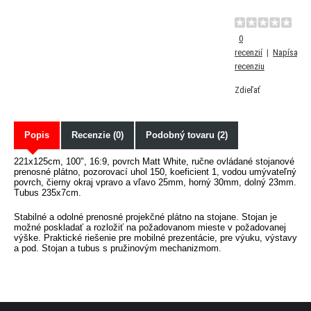
0
recenzií
|
Napísať
recenziu
Zdieľať
Popis
Recenzie (0)
Podobný tovaru (2)
221x125cm, 100", 16:9, povrch Matt White, ručne ovládané stojanové
prenosné plátno, pozorovací uhol 150, koeficient 1, vodou umývateľný
povrch, čierny okraj vpravo a vľavo 25mm, horný 30mm, dolný 23mm.
Tubus 235x7cm.
Stabilné a odolné prenosné projekčné plátno na stojane. Stojan je
možné poskladať a rozložiť na požadovanom mieste v požadovanej
výške. Praktické riešenie pre mobilné prezentácie, pre výuku, výstavy
a pod. Stojan a tubus s pružinovým mechanizmom.