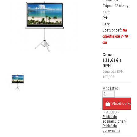
Tripod 22 čierny
okraj
PN:
EAN:
Dostupnosť:
Na
objednávku 7-10
dní
Cena:
131,61€ s
DPH
Cena bez DPH:
107,00€
Množstvo:
- ALEBO -
Pridať do
zoznamu prianí
Pridať do
porovnania