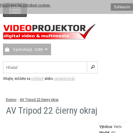
Používame len potrebné cookies.
Súhlasím
0 položka(y) - 0,00€
Vitajte, môžete sa
prihlásiť
alebo
zaregistrovať
.
Domov
»
AV Tripod 22 čierny okraj
AV Tripod 22 čierny okraj
Výrobca:
Vertx
Model:
AV