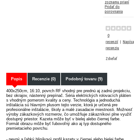
zoznamu prianí
Pridať do
porovnania
0
recenzií
|
Napísať
recenziu
Zdieľať
Popis
Recenzie (0)
Podobný tovaru (9)
400x250cm, 16:10, povrch RF vhodný pre prednú aj zadnú projekciu,
bez okrajov, nástenný prepínač. Séria elektrických rolovacích plátien
s vhodným pomerom kvality a ceny. Technológia a jednoduchá
inštalácia sú hlavným plusom tejto verzie, ktorá je určená pre
profesionálne inštalácie, školy a malé zasadacie miestnosti. Možnosť
výroby zákazkových rozmerov, čo umožňuje zákazníkovi plne využiť
dostupný priestor. Kazeta môže byť v bielej alebo čiernej farbe.
Formát obrazu môže byť ľubovoľný ako aj typ dostupného
premietacieho povrchu.
- pevný a ľahký hliníkový profil kazety v čiernej alebo bielej farbe.