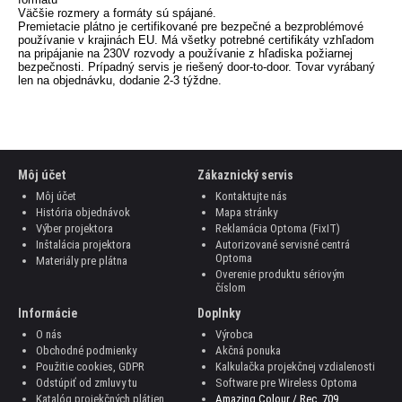
Väčšie rozmery a formáty sú spájané.
Premietacie plátno je certifikované pre bezpečné a bezproblémové
používanie v krajinách EU. Má všetky potrebné certifikáty vzhľadom
na pripájanie na 230V rozvody a používanie z hľadiska požiarnej
bezpečnosti. Prípadný servis je riešený door-to-door. Tovar vyrábaný
len na objednávku, dodanie 2-3 týždne.
Môj účet
Zákaznický servis
Môj účet
Kontaktujte nás
História objednávok
Mapa stránky
Výber projektora
Reklamácia Optoma (FixIT)
Inštalácia projektora
Autorizované servisné centrá
Optoma
Materiály pre plátna
Overenie produktu sériovým
číslom
Informácie
Doplnky
O nás
Výrobca
Obchodné podmienky
Akčná ponuka
Použitie cookies, GDPR
Kalkulačka projekčnej vzdialenosti
Odstúpiť od zmluvy tu
Software pre Wireless Optoma
Katalóg projekčných plátien
Amazing Colour / Rec .709