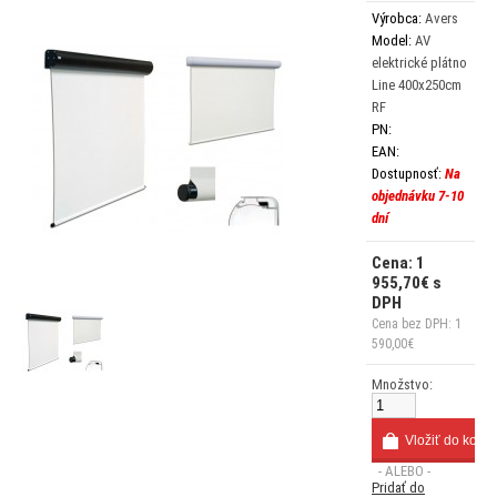
Výrobca:
Avers
Model:
AV
elektrické plátno
Line 400x250cm
RF
PN:
EAN:
Dostupnosť:
Na
objednávku 7-10
dní
Cena: 1
955,70€ s
DPH
Cena bez DPH: 1
590,00€
Množstvo:
- ALEBO -
Pridať do