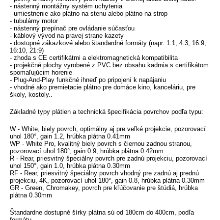
- nástenný montážny systém uchytenia
- umiestnenie ako plátno na stenu alebo plátno na strop
- tubulárny motor
- nástenný prepínač pre ovládanie súčasťou
- káblový vývod na pravej strane kazety
- dostupné zákazkové alebo štandardné formáty (napr. 1:1, 4:3, 16:9,
16:10, 21:9)
- zhoda s CE certifikátmi a elektromagnetická kompatibilita
- projekčné plochy vyrobené z PVC bez obsahu kadmia s certifikátom
spomaľujúcim horenie
- Plug-And-Play funkčné ihneď po pripojení k napájaniu
- vhodné ako premietacie plátno pre domáce kino, kanceláriu, pre
školy, kostoly..
Základné typy plátien a technická špecifikácia povrchov podľa typu:
W - White, biely povrch, optimálny aj pre veľké projekcie, pozorovací
uhol 180°, gain 1.2, hrúbka plátna 0.41mm
WP - White Pro, kvalitný biely povrch s čiernou zadnou stranou,
pozorovací uhol 180°, gain 0.9, hrúbka plátna 0.42mm
R - Rear, priesvitný špeciálny povrch pre zadnú projekciu, pozorovací
uhol 150°, gain 1.0, hrúbka plátna 0.30mm
RF - Rear, priesvitný špeciálny povrch vhodný pre zadnú aj prednú
projekciu, 4K, pozorovací uhol 180°, gain 0.8, hrúbka plátna 0.30mm
GR - Green, Chromakey, povrch pre kľúčovanie pre štúdiá, hrúbka
plátna 0.30mm
Štandardne dostupné šírky plátna sú od 180cm do 400cm, podľa
formátu