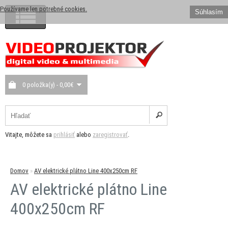
Používame len potrebné cookies.
Súhlasím
0 položka(y) - 0,00€
Vitajte, môžete sa
prihlásiť
alebo
zaregistrovať
.
Domov
»
AV elektrické plátno Line 400x250cm RF
AV elektrické plátno Line
400x250cm RF