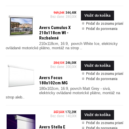
969,24€
344,40€
Bez dane: 280,00€
Pridať do zoznamu prianí
Avers Cumulus X
Pridať do porovnania
210x118cm WI -
Rozbalené
210x118cm, 16:9, povrch White Ice, elektricky
ovládané motorické plátno, montáž na strop ..
284,13€
246,00€
Bez dane: 200,00€
Pridať do zoznamu prianí
Avers Focus
Pridať do porovnania
180x102cm MG
180x102cm, 16:9, povrch Matt Grey - sivá,
elektricky ovládané motorické plátno, montáž na
strop aleb..
307,50€
172,20€
Bez dane: 140,00€
Pridať do zoznamu prianí
Avers Stella E
Pridať do porovnania