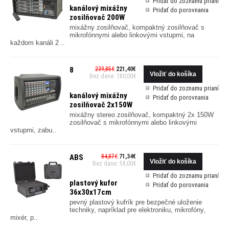
Pridať do zoznamu prianí
kanálový mixážny
Pridať do porovnania
zosilňovač 200W
mixážny zosilňovač, kompaktný zosilňovač s
mikrofónnymi alebo linkovými vstupmi, na
každom kanáli 2 ..
8
239,85€
221,40€
Bez dane: 180,00€
Pridať do zoznamu prianí
kanálový mixážny
Pridať do porovnania
zosilňovač 2x150W
mixážny stereo zosilňovač, kompaktný 2x 150W
zosilňovač s mikrofónnymi alebo linkovými
vstupmi, zabu..
ABS
84,87€
71,34€
Bez dane: 58,00€
Pridať do zoznamu prianí
plastový kufor
Pridať do porovnania
36x30x17cm
pevný plastový kufrík pre bezpečné uloženie
techniky, napríklad pre elektroniku, mikrofóny,
mixér, p..