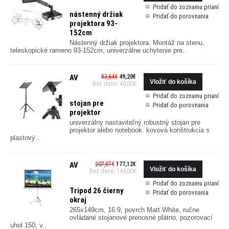
Pridať do zoznamu prianí
nástenný držiak
Pridať do porovnania
projektora 93-
152cm
Nástenný držiak projektora. Montáž na stenu,
teleskopické rameno 93-152cm, univerzálne uchytenie pre..
AV
83,64€
49,20€
Bez dane: 40,00€
Pridať do zoznamu prianí
stojan pre
Pridať do porovnania
projektor
univerzálny nastaviteľný robustný stojan pre
projektor alebo notebook. kovová konštrukcia s
plastový..
AV
207,87€
177,12€
Bez dane: 144,00€
Pridať do zoznamu prianí
Tripod 26 čierny
Pridať do porovnania
okraj
265x149cm, 16:9, povrch Matt White, ručne
ovládané stojanové prenosné plátno, pozorovací
uhol 150, v..