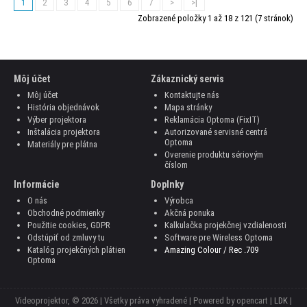
1
2
3
4
5
6
7
>
>|
Zobrazené položky 1 až 18 z 121 (7 stránok)
Môj účet
Zákaznický servis
Môj účet
Kontaktujte nás
História objednávok
Mapa stránky
Výber projektora
Reklamácia Optoma (FixIT)
Inštalácia projektora
Autorizované servisné centrá
Optoma
Materiály pre plátna
Overenie produktu sériovým
číslom
Informácie
Doplnky
O nás
Výrobca
Obchodné podmienky
Akčná ponuka
Použitie cookies, GDPR
Kalkulačka projekčnej vzdialenosti
Odstúpiť od zmluvy tu
Software pre Wireless Optoma
Katalóg projekčných plátien
Amazing Colour / Rec .709
Optoma
Videoprojektor, © 2026 | Všetky práva vyhradené | Powered by opencart |
LDK
|