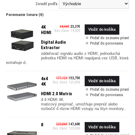
Zoradiť podľa:
Porovnanie tovaru (0)
4K
34,44€
23,37€
Bez dane: 19,00€
HDMI
Pridať do zoznamu prianí
Digital Audio
Pridať do porovnania
Extractor
oddeľovač signálu audio z HDMI, jednoduchá
jednotka HDMI na HDMI napájaná cez USB, ktorá
extrahuje d..
4x4
177,12€
153,75€
Bez dane: 125,00€
4K
Pridať do zoznamu prianí
HDMI 2.0 Matrix
Pridať do porovnania
4:4 HDMI 4K
maticový prepínač, umožňuje prepnúť alebo
rozbočiť 4 rôzne HDMI vstupy na štyri monitory..
8
223,86€
147,60€
Bez dane: 120,00€