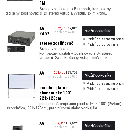
FM
Stereo zosilňovač s Bluetooth, kompaktný
digitálny zosilňovač s 1x stereo vstup a výstup, 1x mikrofó..
AV
72,57€
57,81€
Bez dane: 47,00€
KAD2
Pridať do zoznamu prianí
stereo zosilňovač
Pridať do porovnania
Stereo zosilňovač,
kompaktný digitálny zosilňovač s 3x stereo
vstupmi, 2x mikrofónny vstup, 55W max...
AV
221,40€
121,77€
Bez dane: 99,00€
Pridať do zoznamu prianí
mobilné plátno
Pridať do porovnania
ekonomické 100"
221x123cm
jednoduchá projekčná plocha 16:9, 100" (254cm)
uhlopriečka, 221x123cm, pre vnútorné alebo vonkajšie ..
AV
134,07€
104,55€
Bez dane: 85,00€