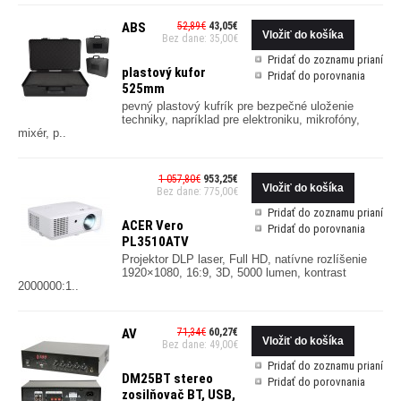
ABS
52,89€
43,05€
Bez dane: 35,00€
Pridať do zoznamu prianí
plastový kufor
Pridať do porovnania
525mm
pevný plastový kufrík pre bezpečné uloženie
techniky, napríklad pre elektroniku, mikrofóny,
mixér, p..
1 057,80€
953,25€
Bez dane: 775,00€
Pridať do zoznamu prianí
ACER Vero
Pridať do porovnania
PL3510ATV
Projektor DLP laser, Full HD, natívne rozlíšenie
1920×1080, 16:9, 3D, 5000 lumen, kontrast
2000000:1..
AV
71,34€
60,27€
Bez dane: 49,00€
Pridať do zoznamu prianí
DM25BT stereo
Pridať do porovnania
zosilňovač BT, USB,