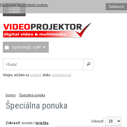
Používame len potrebné cookies.
Súhlasím
0 položka(y) - 0,00€
Vitajte, môžete sa
prihlásiť
alebo
zaregistrovať
.
Domov
»
Špeciálna ponuka
Špeciálna ponuka
Zobraziť:
Zobraziť:
zoznam
/
mriežka