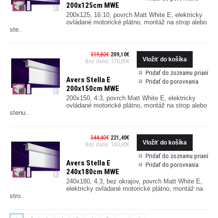
200x125cm MWE
200x125, 16:10, povrch Matt White E, elektricky
ovládané motorické plátno, montáž na strop alebo
ste..
319,80€
209,10€
Bez dane: 170,00€
Pridať do zoznamu prianí
Avers Stella E
Pridať do porovnania
200x150cm MWE
200x150, 4:3, povrch Matt White E, elektricky
ovládané motorické plátno, montáž na strop alebo
stenu..
344,40€
221,40€
Bez dane: 180,00€
Pridať do zoznamu prianí
Avers Stella E
Pridať do porovnania
240x180cm MWE
240x180, 4:3, bez okrajov, povrch Matt White E,
elektricky ovládané motorické plátno, montáž na
stro..